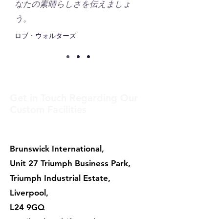
なたの素晴らしさを伝えましょ
う。
ロブ・ウォルターズ
Get in Touch Regarding Our
Custom Facilities
Brunswick International,
Unit 27 Triumph Business Park,
Triumph Industrial Estate,
Liverpool,
L24 9GQ