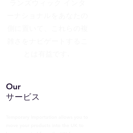
ランズウィック インタ
ーナショナルをあなたの
側に置いて、これらの複
雑さをナビゲートするこ
とは有益です.
Our
サービス
Temporary Importation allows you to
move your products into the UK to