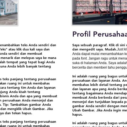
Profil Perusaha
 menambahkan teks Anda sendiri dan
Saya sebuah paragraf. Klik di sin
ks" atau klik dua kali saya dan
dan mengedit saya. Mudah.
Just k
Anda sendiri dan membuat
Anda dapat mulai menambahkan ko
 menarik dan melepas saya ke mana
pada font. Jangan ragu untuk men
alah tempat yang tepat bagi Anda
suka di halaman Anda. Saya adalah
una Anda lebih banyak tentang
bercerita dan memberi tahu penggu
Ini adalah ruang yang bagus untu
is teks panjang tentang perusahaan
perusahaan dan layanan Anda. An
kan ruang ini untuk membahas
membahas lebih detail tentang p
icara tentang tim Anda dan layanan
dan layanan apa yang Anda berik
njung Anda kisah tentang
tentang bagaimana Anda mendapa
bisnis Anda dan apa yang membuat
membuat Anda berbeda dari pesa
an perusahaan Anda menonjol dan
menonjol dan tunjukkan kepada p
a. Tip: Tambahkan gambar Anda
gambar Anda sendiri dengan meng
 dan mengklik Ubah Gambar. Jika
Ubah Gambar. Jika Anda ingin men
ya dan tekan hapus.​
hapus.​
is teks panjang tentang perusahaan
Ini adalah ruang yang bagus untu
kan ruang ini untuk membahas