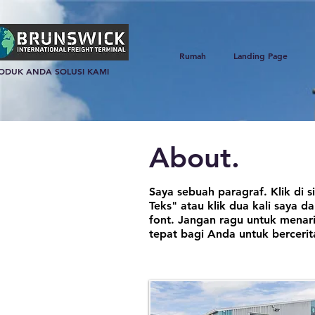
Rumah
Landing Page
ODUK ANDA SOLUSI KAMI
About.
Saya sebuah paragraf. Klik di 
Teks" atau klik dua kali say
font. Jangan ragu untuk menar
tepat bagi Anda untuk berceri