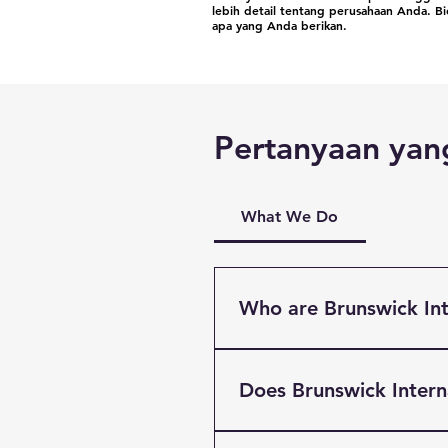
lebih detail tentang perusahaan Anda. B
apa yang Anda berikan.
Pertanyaan yang
What We Do
Who are Brunswick Int
Brunswick International Fre
Liverpool. Providing Multi
Does Brunswick Inter
clients based throughout t
International has easy acce
Yes! Brunswick Internaitona