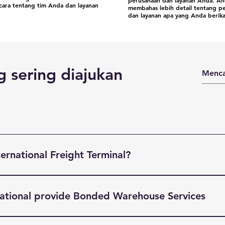
perusahaan dan layanan Anda. An
icara tentang tim Anda dan layanan
membahas lebih detail tentang p
dan layanan apa yang Anda berika
 sering diajukan
ernational Freight Terminal?
ight Terminal (BIFT) is a indsutry leading Freight Forwardin
Modal transportation solutions, Warehousing and Custom Doc
national provide Bonded Warehouse Services
he UK, Europe, North America & Far East. Based in South Li
ss to Liverpool John Lennon Airport, Port of Liverpool & t
l Freight, provides our customers with Warehouse services. 